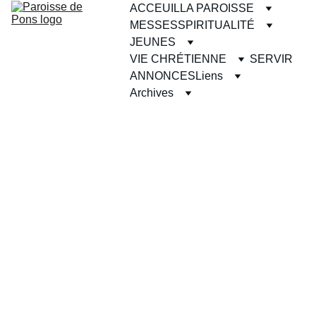
ACCEUIL
LA PAROISSE
MESSES
SPIRITUALITÉ
JEUNES
VIE CHRÉTIENNE
SERVIR
ANNONCES
Liens
Archives
Samedi 15 novembre 2025 - 
Église St-Martin (Pons) à partir 
de 19h30
Grande adoration nocturne pour la paix et 
pour la journée mondiale du pauvre 