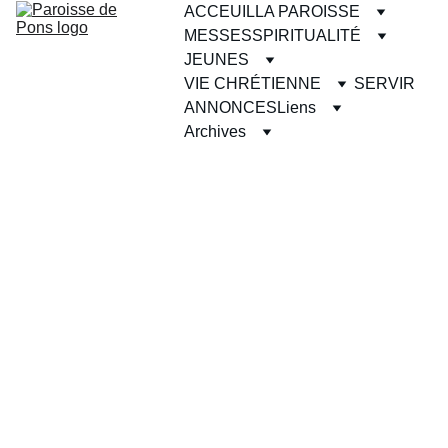
ACCEUIL
LA PAROISSE
MESSES
SPIRITUALITÉ
JEUNES
VIE CHRÉTIENNE
SERVIR
ANNONCES
Liens
Archives
L' Eglise Saint-
Vivien de Pons 
fut construite en 
style roman 